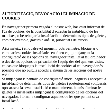
AUTORITZACIÓ, REVOCACIÓ I ELIMINACIÓ DE
COOKIES
En navegar per primera vegada al nostre web, has estat informat de
l'ús de cookies, de la possibilitat d'acceptar la instal·lació de les
mateixes, o bé rebutjar la instal·lació de determinats tipus de galetes,
com per exemple, galetes d'anàlisi, publicitat i de tercers.
Així mateix, i en qualsevol moment, pots permetre, bloquejar o
eliminar les cookies instal·lades en el teu equip mitjançant la
configuració de les opcions del navegador instal·lat al teu ordinador
o des de les opcions de privacitat de l'equip des del qual ens vistes,
en cas que bloquegis la instal·lació de cookies al teu navegador és
possible que no puguis accedir a alguna de les seccions del nostre
web.
Si mitjançant la pantalla de configuració inicial haguessis acceptat la
instal·lació de determinats tipus de galetes i posteriorment volguessis
oposar-se a la seva instal·lació o manteniment, hauràs eliminar les
galetes ja instal·lades mitjançant la configuració de les opcions del
navegador, i tornar a configurar aquelles de les que permet seva
instal·lació.