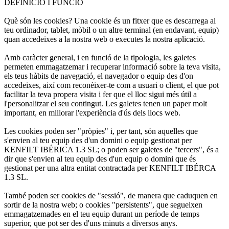
DEFINICIÓ I FUNCIÓ
Què són les cookies? Una cookie és un fitxer que es descarrega al
teu ordinador, tablet, mòbil o un altre terminal (en endavant, equip)
quan accedeixes a la nostra web o executes la nostra aplicació.
Amb caràcter general, i en funció de la tipologia, les galetes
permeten emmagatzemar i recuperar informació sobre la teva visita,
els teus hàbits de navegació, el navegador o equip des d'on
accedeixes, així com reconèixer-te com a usuari o client, el que pot
facilitar la teva propera visita i fer que el lloc sigui més útil a
l'personalitzar el seu contingut. Les galetes tenen un paper molt
important, en millorar l'experiència d'ús dels llocs web.
Les cookies poden ser "pròpies" i, per tant, són aquelles que
s'envien al teu equip des d'un domini o equip gestionat per
KENFILT IBÉRICA 1.3 SL; o poden ser galetes de "tercers", és a
dir que s'envien al teu equip des d'un equip o domini que és
gestionat per una altra entitat contractada per KENFILT IBÉRCA
1.3 SL.
També poden ser cookies de "sessió", de manera que caduquen en
sortir de la nostra web; o cookies "persistents", que segueixen
emmagatzemades en el teu equip durant un període de temps
superior, que pot ser des d'uns minuts a diversos anys.