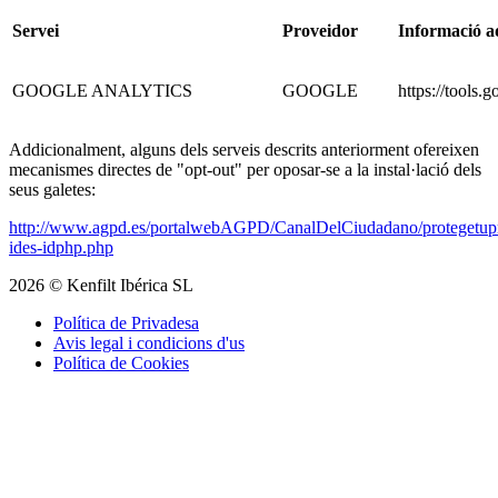
Servei
Proveidor
Informació a
GOOGLE ANALYTICS
GOOGLE
https://tools
Addicionalment, alguns dels serveis descrits anteriorment ofereixen
mecanismes directes de "opt-out" per oposar-se a la instal·lació dels
seus galetes:
http://www.agpd.es/portalwebAGPD/CanalDelCiudadano/protegetupr
ides-idphp.php
2026
©
Kenfilt Ibérica SL
Política de Privadesa
Avis legal i condicions d'us
Política de Cookies