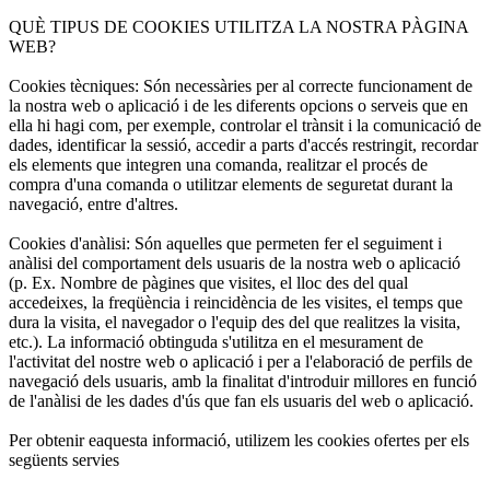
QUÈ TIPUS DE COOKIES UTILITZA LA NOSTRA PÀGINA
WEB?
Cookies tècniques: Són necessàries per al correcte funcionament de
la nostra web o aplicació i de les diferents opcions o serveis que en
ella hi hagi com, per exemple, controlar el trànsit i la comunicació de
dades, identificar la sessió, accedir a parts d'accés restringit, recordar
els elements que integren una comanda, realitzar el procés de
compra d'una comanda o utilitzar elements de seguretat durant la
navegació, entre d'altres.
Cookies d'anàlisi: Són aquelles que permeten fer el seguiment i
anàlisi del comportament dels usuaris de la nostra web o aplicació
(p. Ex. Nombre de pàgines que visites, el lloc des del qual
accedeixes, la freqüència i reincidència de les visites, el temps que
dura la visita, el navegador o l'equip des del que realitzes la visita,
etc.). La informació obtinguda s'utilitza en el mesurament de
l'activitat del nostre web o aplicació i per a l'elaboració de perfils de
navegació dels usuaris, amb la finalitat d'introduir millores en funció
de l'anàlisi de les dades d'ús que fan els usuaris del web o aplicació.
Per obtenir eaquesta informació, utilizem les cookies ofertes per els
següents servies