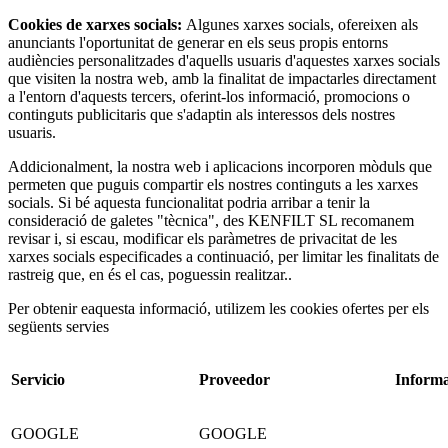
Cookies de xarxes socials:
Algunes xarxes socials, ofereixen als
anunciants l'oportunitat de generar en els seus propis entorns
audiències personalitzades d'aquells usuaris d'aquestes xarxes socials
que visiten la nostra web, amb la finalitat de impactarles directament
a l'entorn d'aquests tercers, oferint-los informació, promocions o
continguts publicitaris que s'adaptin als interessos dels nostres
usuaris.
Addicionalment, la nostra web i aplicacions incorporen mòduls que
permeten que puguis compartir els nostres continguts a les xarxes
socials. Si bé aquesta funcionalitat podria arribar a tenir la
consideració de galetes "tècnica", des KENFILT SL recomanem
revisar i, si escau, modificar els paràmetres de privacitat de les
xarxes socials especificades a continuació, per limitar les finalitats de
rastreig que, en és el cas, poguessin realitzar..
Per obtenir eaquesta informació, utilizem les cookies ofertes per els
següents servies
Servicio
Proveedor
Informa
GOOGLE
GOOGLE