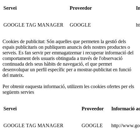
Servei
Proveedor
I
GOOGLE TAG MANAGER
GOOGLE
h
Cookies de publicitat: Són aquelles que permeten la gestió dels
espais publicitaris on publiquem anuncis dels nostres productes o
serveis. Es fan servir per emmagatzemar i recuperar informació del
comportament dels usuaris obtinguda a través de l'observació
continuada dels seus hàbits de navegació, el que permet
desenvolupar un perfil específic per a mostrar-publicitat en funció
del mateix.
Per obtenir eaquesta informació, utilizem les cookies ofertes per els
següents servies
Servei
Proveedor
Informació ad
GOOGLE TAG MANAGER
GOOGLE
http://www.go