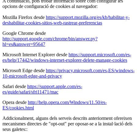
A continuació, pots trobar informació sobre com configurar les
opcions de configuració de cookies al navegador:
Mozilla Firefox desde
https://support.mozilla.org/es/kb/habilitar-y-
deshabilitar-cookies-sitios-web-rastrear-preferencias
Google Chrome desde
http://support.google.com/chrome/bin/answer.py?
hl=es&answer=95647
Microsoft Internet Explorer desde
https://support.microsoft.com/es-
es/help/17442/windows-internet-explorer-delete-manage-cookies
Microsoft Edge desde
https://privacy.microsoft.com/es-ES/windows-
10-microsoft-edge-and-privacy
Safari desde
https://support.apple.com/es-
es/guide/safari/sfri11471/mac
Opera desde
http://help.opera.com/Windows/11.50/es-
ES/cookies.html
Addicionalment, alguns dels serveis descrits anteriorment ofereixen
mecanismes directes de "opt-out" per oposar-se a la instal·lació dels
seus galetes::