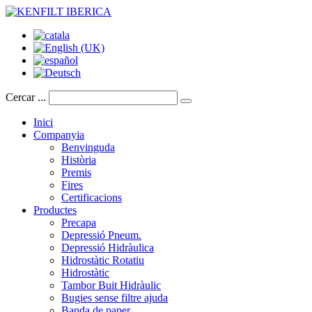
Cercar ...
Inici
Companyia
Benvinguda
Història
Premis
Fires
Certificacions
Productes
Precapa
Depressió Pneum.
Depressió Hidràulica
Hidrostàtic Rotatiu
Hidrostàtic
Tambor Buit Hidràulic
Bugies sense filtre ajuda
Banda de paper