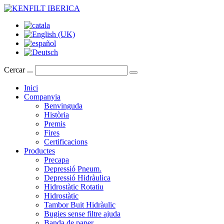
Cercar ...
Inici
Companyia
Benvinguda
Història
Premis
Fires
Certificacions
Productes
Precapa
Depressió Pneum.
Depressió Hidràulica
Hidrostàtic Rotatiu
Hidrostàtic
Tambor Buit Hidràulic
Bugies sense filtre ajuda
Banda de paper