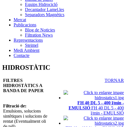
Equips Hidrocicló
Decantador Lamel.les
Separadors Magnètics
Mercat
Publicacions
Blog de Noticies
Filtration News
Representacions
Steimel
Medi Ambient
Contacte
HIDROSTÀTIC
FILTRES
TORNAR
HIDROSTÀTICS A
BANDA DE PAPER
FH 40 DL 5 - 400 l/min -
Filtració de:
EMULSIÓ
FH 40 DL 5 - 400
Emulsions, solucions
l/min - EMULSIÓ
sintètiques i solucions de
rentat (Eventualment oli
de tall).