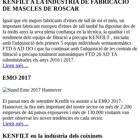
KENFILT A LA INDÚSTRIA DE FABRICACIÓ
DE MASCLES DE ROSCAR
Igual que els majors fabricants d'eines de tall de tot el món, un
important fabricant europeu d'eines de tall també ha dipositat des de
fa molts anys la seva plena confiança en la tècnica, la qualitat i el
rendiment dels equips de filtració a precapa KENFILT , iniciada
amb l'adquisició dels primers 5 equips individuals semiautomàtics
FTD 6 AD DO i que ha continuat amb l'adquisició de les centrals de
filtració a precapa totalment automàtiques FTD 20 AD TA
subministrades els anys 2016 i 2017.
Llegir més ...
EMO 2017
El passat mes de setembre Kenfilt va assistir a la EMO 2017-
Hannover, la fira més important del nostre sector on més de 2.200
empreses de 44 països exposaven i més de 130.000 visitants van
poder observar les noves tendències en cada sector.
Llegir més ...
KENFILT en la indústria dels coixinets