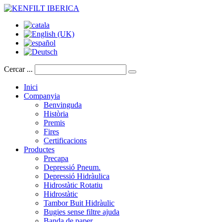
Cercar ...
Inici
Companyia
Benvinguda
Història
Premis
Fires
Certificacions
Productes
Precapa
Depressió Pneum.
Depressió Hidràulica
Hidrostàtic Rotatiu
Hidrostàtic
Tambor Buit Hidràulic
Bugies sense filtre ajuda
Banda de paper