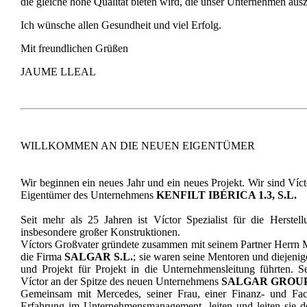
die gleiche hohe Qualität bieten wird, die unser Unternehmen aus
Ich wünsche allen Gesundheit und viel Erfolg.
Mit freundlichen Grüßen
JAUME LLEAL
WILLKOMMEN AN DIE NEUEN EIGENTÜMER
Wir beginnen ein neues Jahr und ein neues Projekt. Wir sind Ví
Eigentümer des Unternehmens
KENFILT IBÉRICA 1.3, S.L.
Seit mehr als 25 Jahren ist Víctor Spezialist für die Herstel
insbesondere großer Konstruktionen.
Víctors Großvater gründete zusammen mit seinem Partner Herrn M
die Firma
SALGAR S.L.
; sie waren seine Mentoren und diejenigen
und Projekt für Projekt in die Unternehmensleitung führten. S
Víctor an der Spitze des neuen Unternehmens
SALGAR GROUP
Gemeinsam mit Mercedes, seiner Frau, einer Finanz- und Fach
Erfahrung im Unternehmensmanagement, leiten und leiten sie derz