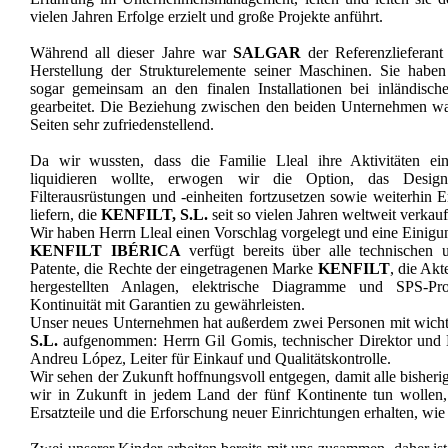
vielen Jahren Erfolge erzielt und große Projekte anführt.
Während all dieser Jahre war
SALGAR
der Referenzlieferan
Herstellung der Strukturelemente seiner Maschinen. Sie habe
sogar gemeinsam an den finalen Installationen bei inländisc
gearbeitet. Die Beziehung zwischen den beiden Unternehmen war
Seiten sehr zufriedenstellend.
Da wir wussten, dass die Familie Lleal ihre Aktivitäten ei
liquidieren wollte, erwogen wir die Option, das Desig
Filterausrüstungen und -einheiten fortzusetzen sowie weiterhin E
liefern, die
KENFILT, S.L.
seit so vielen Jahren weltweit verkauf
Wir haben Herrn Lleal einen Vorschlag vorgelegt und eine Einigun
KENFILT IBÉRICA
verfügt bereits über alle technischen 
Patente, die Rechte der eingetragenen Marke
KENFILT
, die Akt
hergestellten Anlagen, elektrische Diagramme und SPS-
Kontinuität mit Garantien zu gewährleisten.
Unser neues Unternehmen hat außerdem zwei Personen mit wich
S.L.
aufgenommen: Herrn Gil Gomis, technischer Direktor und L
Andreu López, Leiter für Einkauf und Qualitätskontrolle.
Wir sehen der Zukunft hoffnungsvoll entgegen, damit alle bisher
wir in Zukunft in jedem Land der fünf Kontinente tun wollen, 
Ersatzteile und die Erforschung neuer Einrichtungen erhalten, wie 