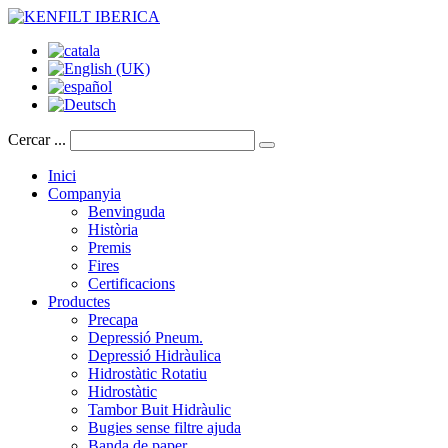
Cercar ...
Inici
Companyia
Benvinguda
Història
Premis
Fires
Certificacions
Productes
Precapa
Depressió Pneum.
Depressió Hidràulica
Hidrostàtic Rotatiu
Hidrostàtic
Tambor Buit Hidràulic
Bugies sense filtre ajuda
Banda de paper