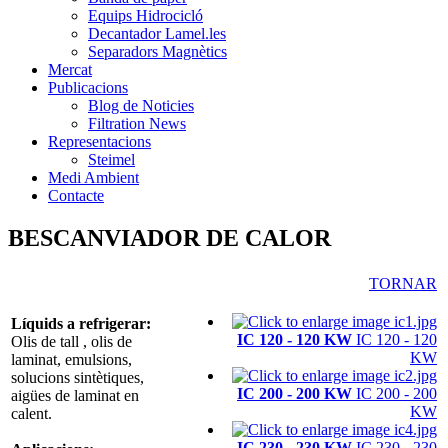
Equips Hidrocicló
Decantador Lamel.les
Separadors Magnètics
Mercat
Publicacions
Blog de Noticies
Filtration News
Representacions
Steimel
Medi Ambient
Contacte
BESCANVIADOR DE CALOR
TORNAR
Líquids a refrigerar:
IC 120 - 120 KW
IC 120 - 120
Olis de tall , olis de
KW
laminat, emulsions,
solucions sintètiques,
IC 200 - 200 KW
IC 200 - 200
aigües de laminat en
KW
calent.
IC 230 - 230 KW
IC 230 - 230