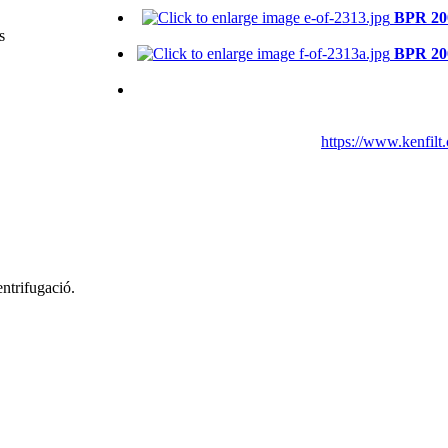
BPR 20
s
BPR 20
https://www.kenfilt
entrifugació.