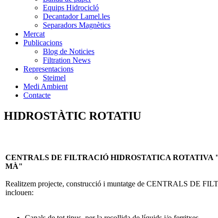
Equips Hidrocicló
Decantador Lamel.les
Separadors Magnètics
Mercat
Publicacions
Blog de Noticies
Filtration News
Representacions
Steimel
Medi Ambient
Contacte
HIDROSTÀTIC ROTATIU
CENTRALS DE FILTRACIÓ HIDROSTATICA ROTATIVA 
MÀ"
Realitzem projecte, construcció i muntatge de CENTRALS DE FI
inclouen:
Canals de tot tipus, per la recollida de líquids i/o ferritxes.