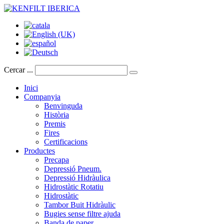
Cercar ...
Inici
Companyia
Benvinguda
Història
Premis
Fires
Certificacions
Productes
Precapa
Depressió Pneum.
Depressió Hidràulica
Hidrostàtic Rotatiu
Hidrostàtic
Tambor Buit Hidràulic
Bugies sense filtre ajuda
Banda de paper